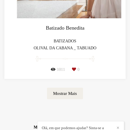
Batizado Benedita
BATIZADOS
OLIVAL DA CABANA _ TABUADO
1011
0
Mostrar Mais
MÁRCIO AZEVEDO
/
CONTACTO
Olá, em que podemos ajudar? Sinta-se a
✕