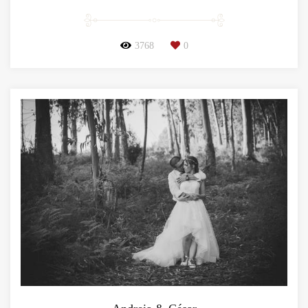
3768
0