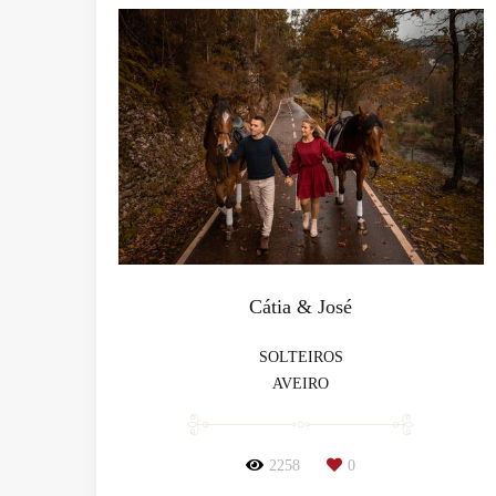
Cátia & José
SOLTEIROS
AVEIRO
2258
0